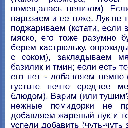
помещалась целиком). Если
нарезаем и ее тоже. Лук не 
поджариваем (кстати, если 
мяско, его тоже разумно б
берем кастрюльку, опрокиды
с соком), закладываем мя
базилик и тмин; если есть т
его нет - добавляем немног
густоте нечто среднее 
блюдом). Варим (или тушим?
нежные помидорки не пр
добавляем жареный лук и те
успели добавить (чуть-чуть