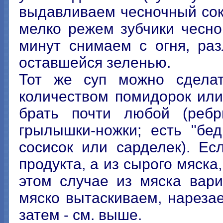
выдавливаем чесночный сок
мелко режем зубчики чесно
минут снимаем с огня, ра
оставшейся зеленью.
Тот же суп можно сделат
количеством помидорок или
брать почти любой (ребры
грылышки-ножки; есть "бе
сосисок или сарделек). Ес
продукта, а из сырого мяска
этом случае из мяска вар
мяско вытаскиваем, нареза
затем - см. выше.