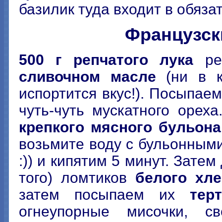
базилик туда входит в обяза
Французск
500 г репчатого лука
реж
сливочном масле
(ни в к
испортится вкус!). Посыпае
чуть-чуть мускатного орех
крепкого мясного бульона
возьмите воду с бульонными
:)) и кипятим 5 минут. Зате
того) ломтиков
белого хл
затем посыпаем их
тер
огнеупорные мисочки, св