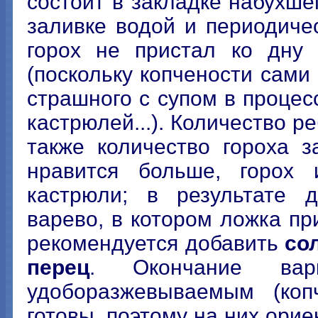
состоит в закладке набухше
заливке водой и периодиче
горох не пристал ко дну 
(поскольку копчености сами
страшного с супом в процесс
кастрюлей...). Количество р
также количество гороха з
нравится больше, горох
кастрюли; в результате д
варево, в котором ложка пр
рекомендуется добавить
со
перец
. Окончание ва
удоборазжевываемым (коп
готовы, поэтому на них орие