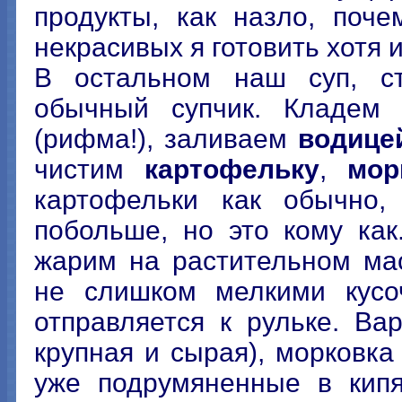
продукты, как назло, поче
некрасивых я готовить хотя 
В остальном наш суп, ст
обычный супчик. Кладе
(рифма!), заливаем
водице
чистим
картофельку
,
мор
картофельки как обычно,
побольше, но это кому ка
жарим на растительном ма
не слишком мелкими кусо
отправляется к рульке. Ва
крупная и сырая), морковка
уже подрумяненные в кипя