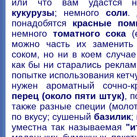
или что вам удастся на
кукурузы
; немного
соли
.
понадобятся
красные пом
немного
томатного сока
(е
можно часть их заменить
соком, но ни в коем случае
как бы ни старались реклам
попытке использования кетч
нужен ароматный сочно-
перец (около пяти штук)
, 
также разные специи (мол
по вкусу; сушеный
базилик
;
уместна так называемая
"и