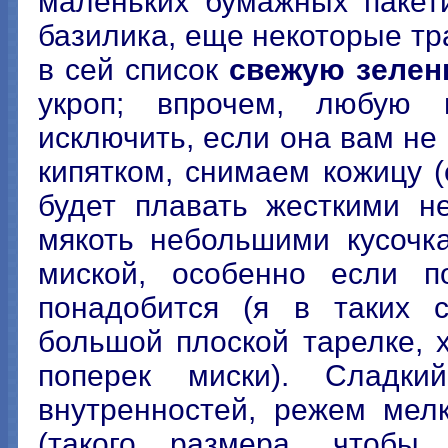
маленьких бумажных пакет
базилика, еще некоторые тр
в сей список
свежую зелен
укроп; впрочем, любую 
исключить, если она вам н
кипятком, снимаем кожицу (
будет плавать жесткими н
мякоть небольшими кусочк
миской, особенно если 
понадобится (я в таких 
большой плоской тарелке, 
поперек миски). Сладк
внутренностей, режем мел
(такого размера, чтоб