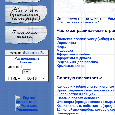
Вы можете заполнить
Анк
"Растрепанный Блокнот"
.
Часто запрашиваемые стра
Японская поэзия: хокку (хайку) и 
Иероглифы
Нэцкэ
Медовуха
Рассылки
Subscribe.Ru
Афоризмы о любви
Афоризмы о дружбе
Растрепанный
Редкое имя для ребенка
Блокнот
Крылатые слова
Советую посмотреть:
Как были изобретены гениальные
Происхождение слов: названия ж
О пряностях и специях
Билль о правах человека
Флексоры (вращающиеся кольца т
Как испоганить себе жизнь (вредн
10 глупейших ошибок, которые с
Палиндромы