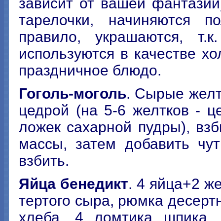
зависит от вашей фантазии)
тарелочки, начиняются п
правило, украшаются, т.
используются в качестве хо
праздничное блюдо.
Гоголь-моголь
. Сырые желт
цедрой (на 5-6 желтков - 
ложек сахарной пудры), взб
массы, затем добавить чу
взбить.
Яйца бенедикт
. 4 яйца+2 же
тертого сыра, рюмка десерт
хлеба, 4 ломтика шпика, 