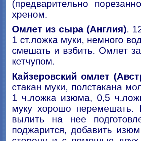
(предварительно порезанн
хреном.
Омлет из сыра (Англия)
. 1
1 ст.ложка муки, немного во
смешать и взбить. Омлет за
кетчупом.
Кайзеровский омлет (Авст
стакан муки, полстакана мол
1 ч.ложка изюма, 0,5 ч.лож
муку хорошо перемешать. 
вылить на нее подготовл
поджарится, добавить изюм
сторону и с помощью двух 