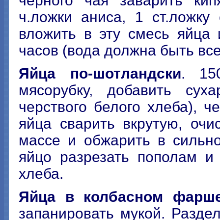
черного чая заварить кип
ч.ложки аниса, 1 ст.ложку
вложить в эту смесь яйца 
часов (вода должна быть все
Яйца по-шотландски
. 15
мясорубку, добавить суха
черствого белого хлеба), 
яйца сварить вкрутую, очи
массе и обжарить в сильн
яйцо разрезать пополам и
хлеба.
Яйца в колбасном фарше
запанировать мукой. Разде