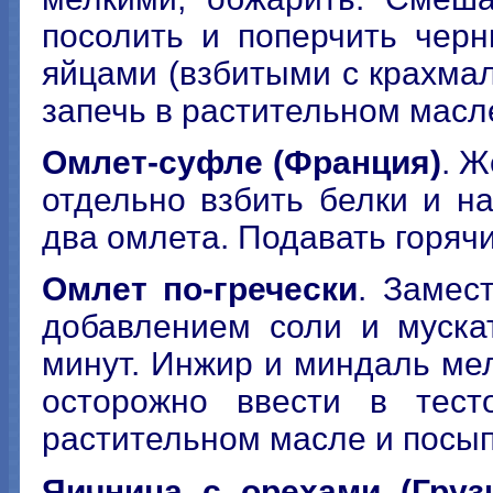
посолить и поперчить чер
яйцами (взбитыми с крахма
запечь в растительном масл
Омлет-суфле (Франция)
. Ж
отдельно взбить белки и н
два омлета. Подавать горячи
Омлет по-гречески
. Замес
добавлением соли и муска
минут. Инжир и миндаль мел
осторожно ввести в тест
растительном масле и посып
Яичница с орехами (Груз