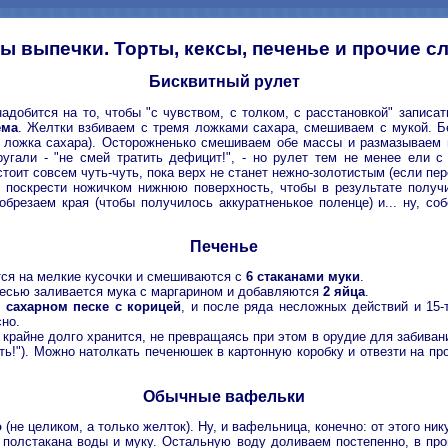
ы выпечки. Торты, кексы, печенье и прочие с
Бисквитный рулет
адобится на то, чтобы "с чувством, с толком, с расстановкой" записа
ема
. Желтки взбиваем с тремя ложками сахара, смешиваем с мукой. 
я ложка сахара). Осторожненько смешиваем обе массы и размазываем 
ругали - "не смей тратить дефицит!", - но рулет тем не менее ели с
тоит совсем чуть-чуть, пока верх не станет нежно-золотистым (если пе
о поскрести ножичком нижнюю поверхность, чтобы в результате получи
резаем края (чтобы получилось аккуратненькое поленце) и... ну, собс
Печенье
тся на мелкие кусочки и смешиваются с
6 стаканами муки
.
месью заливается мука с маргарином и добавляются
2 яйца
.
в
сахарном песке с корицей
, и после ряда несложных действий и 15-т
сно.
 крайне долго хранится, не превращаясь при этом в орудие для забиван
ть!"). Можно натолкать печенюшек в картонную коробку и отвезти на п
Обычные вафельки
о
(не целиком, а только желток). Ну, и вафельница, конечно: от этого ник
 полстакана воды и муку. Остальную воду доливаем постепенно, в про