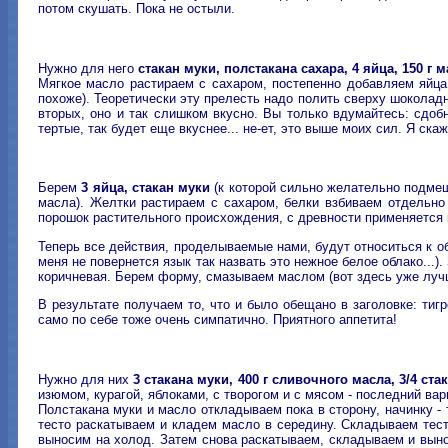
потом скушать. Пока не остыли.
Нужно для него
стакан муки, полстакана сахара, 4 яйца, 150 г
Мягкое масло растираем с сахаром, постепенно добавляем яйца,
похоже). Теоретически эту прелесть надо полить сверху шоколадн
вторых, оно и так слишком вкусно. Вы только вдумайтесь: сдобн
тертые, так будет еще вкуснее... не-ет, это выше моих сил. Я ск
Берем
3 яйца, стакан муки
(к которой сильно желательно подме
масла). Желтки растираем с сахаром, белки взбиваем отдельн
порошок растительного происхождения, с древности применяется ка
Теперь все действия, проделываемые нами, будут относиться к о
меня не повернется язык так назвать это нежное белое облако...)
коричневая. Берем форму, смазываем маслом (вот здесь уже лучш
В результате получаем то, что и было обещано в заголовке: тигр
само по себе тоже очень симпатично. Приятного аппетита!
Нужно для них
3 стакана муки, 400 г сливочного масла, 3/4 ст
изюмом, курагой, яблоками, с творогом и с мясом - последний вари
Полстакана муки и масло откладываем пока в сторону, начинку -
тесто раскатываем и кладем масло в середину. Складываем тест
выносим на холод. Затем снова раскатываем, складываем и вынос