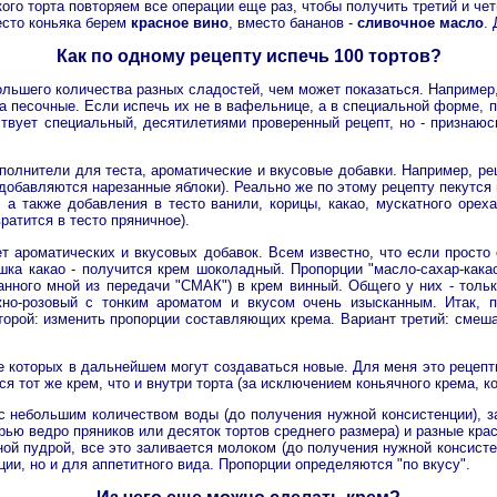
ого торта повторяем все операции еще раз, чтобы получить третий и чет
место коньяка берем
красное вино
, вместо бананов -
сливочное масло
.
Как по одному рецепту испечь 100 тортов?
льшего количества разных сладостей, чем может показаться. Например
а песочные. Если испечь их не в вафельнице, а в специальной форме, п
вует специальный, десятилетиями проверенный рецепт, но - признаюсь
олнители для теста, ароматические и вкусовые добавки. Например, реце
добавляются нарезанные яблоки). Реально же по этому рецепту пекутся 
 а также добавления в тесто ванили, корицы, какао, мускатного ореха
ратится в тесто пряничное).
ет ароматических и вкусовых добавок. Всем известно, что если просто
ка какао - получится крем шоколадный. Пропорции "масло-сахар-какао
анного мной из передачи "СМАК") в крем винный. Общего у них - тольк
жно-розовый с тонким ароматом и вкусом очень изысканным. Итак, 
торой: изменить пропорции составляющих крема. Вариант третий: смешат
ве которых в дальнейшем могут создаваться новые. Для меня это рецепт
я тот же крем, что и внутри торта (за исключением коньячного крема, к
 небольшим количеством воды (до получения нужной консистенции), за
урью ведро пряников или десяток тортов среднего размера) и разные кра
ой пудрой, все это заливается молоком (до получения нужной консисте
ции, но и для аппетитного вида. Пропорции определяются "по вкусу".