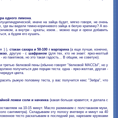
едра одного лимона
.
уцилиндрической, иначе на зайца будет, мягко говоря, не очень
, где вы видели темно-коричневого зайца в белую крапинку? А во-
ончиком, а внутри - цукаты, изюм... можно еще и орехи добавить
ься, а будем его кушать.
 :) ),
стакан сахара и 50-100 г маргарина
(а еще лучше, конечно,
акао
, другую - с
шафраном
(для тех, кто не знает: ярко-желтый
из пакетиков, но это такая гадость... В общем, не советую).
 и третью белковой пены (обычно говорят "белковой МАССЫ", но у
должно получиться две порции теста: одна - ярко-желтая, другая -
чередуя цвета.
красить рыжую половину теста, у вас получится кекс "Зебра", что
 чайной ложки соли и начинка
(какая больше нравится; я делала с
 оставляем на 10-15 минут. Масло разминаем с полстаканом муки,
оло сантиметра). Складываем эту полосу вчетверо и минут на 40
сложенное тесто раскатываем в последний раз, нарезаем кружками