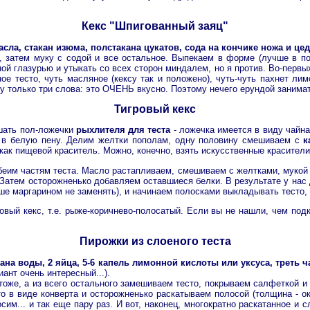
Кекс "Шпигованный заяц"
 масла, стакан изюма, полстакана цукатов, сода на кончике ножа и ц
 затем муку с содой и все остальное. Выпекаем в форме (лучше в пол
ой глазурью и утыкать со всех сторон миндалем, но я против. Во-первых
ое тесто, чуть масляное (кексу так и положено), чуть-чуть пахнет лим
ажу только три слова: это ОЧЕНЬ вкусно. Поэтому нечего ерундой занимат
Тигровый кекс
шать пол-ложечки
рыхлителя для теста
- ложечка имеется в виду чайная
о в белую пену. Делим желтки пополам, одну половину смешиваем с
к
к пищевой краситель. Можно, конечно, взять искусственные красители - 
беим частям теста. Масло растапливаем, смешиваем с желтками, мукой
. Затем осторожненько добавляем оставшиеся белки. В результате у нас 
е маргарином не заменять), и начинаем полосками выкладывать тесто, 
овый кекс, т.е. рыже-коричнево-полосатый. Если вы не нашли, чем под
Пирожки из слоеного теста
акана воды, 2 яйца, 5-6 капель лимонной кислоты или уксуса, треть
ант очень интересный...).
 тоже, а из всего остального замешиваем тесто, покрываем салфеткой и
о в виде конверта и осторожненько раскатываем полосой (толщина - ок
им... и так еще пару раз. И вот, наконец, многократно раскатанное и 