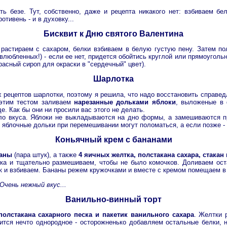
 безе. Тут, собственно, даже и рецепта никакого нет: взбиваем бе
тивень - и в духовку...
Бисквит к Дню святого Валентина
 растираем с сахаром, белки взбиваем в белую густую пену. Затем п
любленных!) - если ее нет, придется обойтись круглой или прямоугольн
расный сироп для окраски в "сердечный" цвет).
Шарлотка
х рецептов шарлотки, поэтому я решила, что надо восстановить справед
этим тестом заливаем
нарезанные дольками яблоки
, выложеные в 
. Как бы они ни просили вас этого не делать.
ело вкуса. Яблоки не выкладываются на дно формы, а замешиваются п
о яблочные дольки при перемешивании могут поломаться, а если позже - 
Коньячный крем с бананами
аны
(пара штук), а также
4 яичных желтка, полстакана сахара, стакан
ока и тщательно размешиваем, чтобы не было комочков. Доливаем ос
як и взбиваем. Бананы режем кружочками и вместе с кремом помещаем в
Очень нежный вкус...
Ванильно-винный торт
полстакана сахарного песка и пакетик ванильного сахара
. Желтки 
чится нечто однородное - осторожненько добавляем остальные белки,