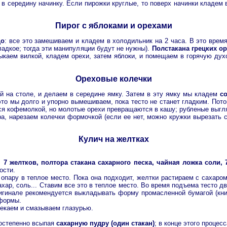
в середину начинку. Если пирожки круглые, то поверх начинки кладем 
Пирог с яблоками и орехами
цо
: все это замешиваем и кладем в холодильник на 2 часа. В это врем
ладкое; тогда эти манипуляции будут не нужны).
Полстакана грецких о
тыкаем вилкой, кладем орехи, затем яблоки, и помещаем в горячую духо
Ореховые колечки
 на столе, и делаем в середине ямку. Затем в эту ямку мы кладем
с
это мы долго и упорно вымешиваем, пока тесто не станет гладким. Пот
тся кофемолкой, но молотые орехи превращаются в кашу; рубленые выгл
, нарезаем колечки формочкой (если ее нет, можно кружки вырезать с
Кулич на желтках
, 7 желтков, полтора стакана сахарного песка, чайная ложка соли, 
ости.
пару в теплое место. Пока она подходит, желтки растираем с сахаром
хар, соль... Ставим все это в теплое место. Во время подъема тесто 
гинале рекомендуется выкладывать форму промасленной бумагой (книга
 формы.
пекаем и смазываем глазурью.
постепенно всыпая
сахарную пудру (один стакан)
; в конце этого проце