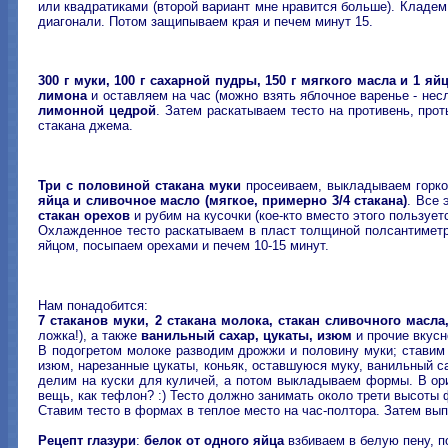
или квадратиками (второй вариант мне нравится больше). Кладем 
диагонали. Потом защипываем края и печем минут 15.
300 г муки, 100 г сахарной пудры, 150 г мягкого масла и 1 яй
лимона
и оставляем на час (можно взять яблочное варенье - нес
лимонной цедрой
. Затем раскатываем тесто на противень, про
стакана джема.
Три с половиной стакана муки
просеиваем, выкладываем горкой
яйца и сливочное масло (мягкое, примерно 3/4 стакана)
. Все 
стакан орехов
и рубим на кусочки (кое-кто вместо этого пользуе
Охлажденное тесто раскатываем в пласт толщиной полсантиметра
яйцом, посыпаем орехами и печем 10-15 минут.
Нам понадобится:
7 стаканов муки, 2 стакана молока, стакан сливочного масла
ложка!), а также
ванильный сахар, цукаты, изюм
и прочие вкусн
В подогретом молоке разводим дрожжи и половину муки; ставим о
изюм, нарезанные цукаты, коньяк, оставшуюся муку, ванильный са
делим на куски для куличей, а потом выкладываем формы. В ори
вещь, как тефлон? :) Тесто должно занимать около трети высоты
Ставим тесто в формах в теплое место на час-полтора. Затем вы
Рецепт глазури
:
белок от одного яйца
взбиваем в белую пену, 