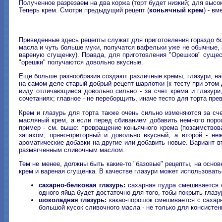
Полученное разрезаем на два коржа (торт будет низкий; для высок
Теперь крем. Смотри предыдущий рецепт (
коньячный крем
) - в
Приведенные здесь рецепты служат для приготовления гораздо бо
масла и чуть больше муки, получатся вафельки уже не обычные, 
вареную сгущенку). Правда, для приготовления "Орешков" сущест
"орешки" получаются довольно вкусные.
Еще больше разнообразия создают различные кремы, глазури, нап
на самом деле старый добрый рецепт шарлотки (к тесту при этом 
виду отличающиеся довольно сильно - за счет крема и глазури,
сочетаниях; главное - не переборщить, иначе тесто для торта прев
Крем и глазурь для торта также очень сильно изменяются за сч
масляный крем, а если перед сбиванием добавить немного порош
пример - см. выше: превращение коньячного крема (позаимствов
запахом, пряно-приторный и довольно вкусный, а второй - не
ароматические добавки на другие или добавить новые. Вариант в
размягченным сливочным маслом.
Тем не менее, должны быть какие-то "базовые" рецепты, на осно
крем и вареная сгущенка. В качестве глазури может использоватьс
сахарно-белковая глазурь:
сахарная пудра смешивается с
одного яйца будет достаточно для того, тобы покрыть глаз
шоколадная глазурь:
какао-порошок смешивается с сахарн
большой кусок сливочного масла - не только для консистен