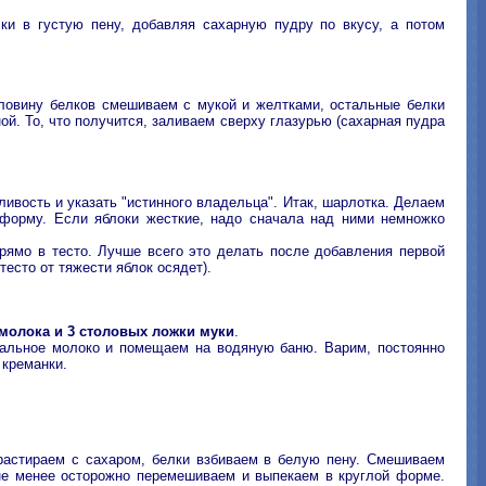
лки в густую пену, добавляя сахарную пудру по вкусу, а потом
оловину белков смешиваем с мукой и желтками, остальные белки
ой. То, что получится, заливаем сверху глазурью (сахарная пудра
ливость и указать "истинного владельца". Итак, шарлотка. Делаем
форму. Если яблоки жесткие, надо сначала над ними немножко
рямо в тесто. Лучше всего это делать после добавления первой
тесто от тяжести яблок осядет).
 молока и 3 столовых ложки муки
.
тальное молоко и помещаем на водяную баню. Варим, постоянно
 креманки.
растираем с сахаром, белки взбиваем в белую пену. Смешиваем
 не менее осторожно перемешиваем и выпекаем в круглой форме.