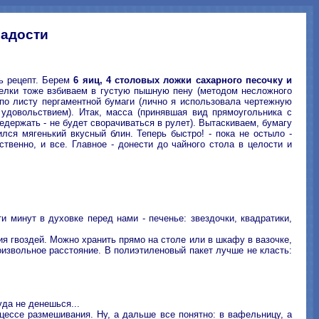
ладости
ть рецепт. Берем
6 яиц, 4 столовых ложки сахарного песочку и
Белки тоже взбиваем в густую пышную пену (методом несложного
по листу пергаментной бумаги (лично я использовала чертежную
 удовольствием). Итак, масса (принявшая вид прямоугольника с
редержать - не будет сворачиваться в рулет). Вытаскиваем, бумагу
лся мягенький вкусный блин. Теперь быстро! - пока не остыло -
твенно, и все. Главное - донести до чайного стола в целости и
и минут в духовке перед нами - печенье: звездочки, квадратики,
ия гвоздей. Можно хранить прямо на столе или в шкафу в вазочке,
роизвольное расстояние. В полиэтиленовый пакет лучше не класть:
уда не денешься...
цессе размешивания. Ну, а дальше все понятно: в вафельницу, а