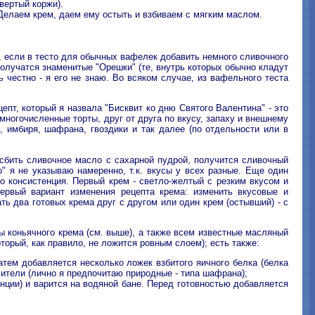
вертый коржи).
 Делаем крем, даем ему остыть и взбиваем с мягким маслом.
, если в тесто для обычных вафелек добавить немного сливочного
олучатся знаменитые "Орешки" (те, внутрь которых обычно кладут
 честно - я его не знаю. Во всяком случае, из вафельного теста
пт, который я назвала "Бисквит ко дню Святого Валентина" - это
многочисленные торты, друг от друга по вкусу, запаху и внешнему
, имбиря, шафрана, гвоздики и так далее (по отдельности или в
 сбить сливочное масло с сахарной пудрой, получится сливочный
" я не указываю намеренно, т.к. вкусы у всех разные. Еще один
о консистенция. Первый крем - светло-желтый с резким вкусом и
первый вариант изменения рецепта крема: изменить вкусовые и
ь два готовых крема друг с другом или один крем (остывший) - с
ы коньячного крема (см. выше), а также всем известные масляный
оторый, как правило, не ложится ровным слоем); есть также:
тем добавляется несколько ложек взбитого яичного белка (белка
сители (лично я предпочитаю природные - типа шафрана);
нции) и варится на водяной бане. Перед готовностью добавляется