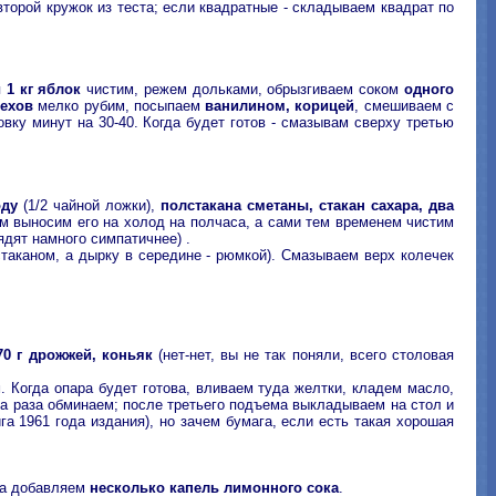
второй кружок из теста; если квадратные - складываем квадрат по
я
1 кг яблок
чистим, режем дольками, обрызгиваем соком
одного
рехов
мелко рубим, посыпаем
ванилином, корицей
, смешиваем с
вку минут на 30-40. Когда будет готов - смазывам сверху третью
оду
(1/2 чайной ложки),
полстакана сметаны, стакан сахара, два
ом выносим его на холод на полчаса, а сами тем временем чистим
ядят намного симпатичнее) .
таканом, а дырку в середине - рюмкой). Смазываем верх колечек
70 г дрожжей, коньяк
(нет-нет, вы не так поняли, всего столовая
. Когда опара будет готова, вливаем туда желтки, кладем масло,
два раза обминаем; после третьего подъема выкладываем на стол и
 1961 года издания), но зачем бумага, если есть такая хорошая
сса добавляем
несколько капель лимонного сока
.