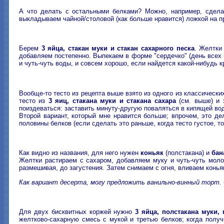
А что делать с остальными белками? Можно, например, сделать
выкладываем чайной/столовой (как больше нравится) ложкой на про
Берем
3 яйца, стакан муки и стакан сахарного песка
. Желтки
добавляем постепенно. Выпекаем в форме "сердечко" (день всех в
и чуть-чуть воды, и совсем хорошо, если найдется какой-нибудь к
Вообще-то тесто из рецепта выше взято из одного из классически
тесто из
3 яиц, стакана муки и стакана сахара
(см. выше) и 
поиздеваться: заставить минуту-другую поваляться в кипящей воде
Второй вариант, который мне нравится больше; впрочем, это д
половины белков (если сделать это раньше, когда тесто густое, т
Как видно из названия, для него нужен
коньяк
(полстакана) и
бан
Желтки растираем с сахаром, добавляем муку и чуть-чуть мол
размешивая, до загустения. Затем снимаем с огня, вливаем конь
Как вариант десерта, могу предложить ванильно-винный торт. 
Для двух бисквитных коржей нужно
3 яйца, полстакана муки, 
желтково-сахарную смесь с мукой и третью белков; когда полу