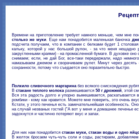
Рецепт
Времени на приготовление требует намного меньше, чем мне пон
столько же муки
. Еще нам понадобится маленькая баночка
дж
подсчета получаем, что в компании с белками будет 1 столова
кальку, которой у нас большой рулон, - за что меня нещадно 
закругленными краями) - на промасленной бумаге. В духовке оно с
снимаем; если, не дай Бог, все-таки передержали, надо немног
намазываем джемом и сворачиваем рулет. Минут через десять об
сохранности, потому что съедается оно поразительно быстро.
Полкило сливочного маргарина
без всякого снисхождения рубя
В
стакане теплого молока
размешивается
50 г дрожжей
, этой с
Вся эта радость долго и упорно вымешивается, раскатывается 
ромбики - кому как нравится. Можете мне поверить, это очень вку
Кстати, у этого печенья есть замечательнейшая особенность. Оно
на случай незваных гостей ("А вот у меня и домашнее печенье ес
задохнутся и частично потеряют вкус и запах.
Для них нам понадобится
стакан муки, стакан воды и одно яйц
В желток бросаем чуть-чуть соли и соды, растираем, добавляем