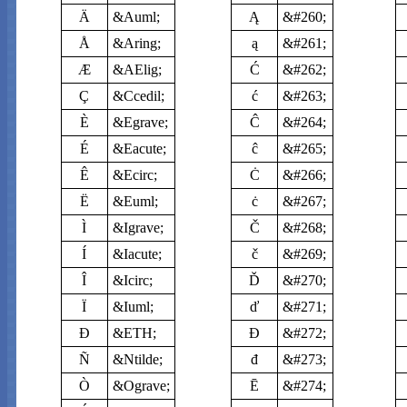
Ä
&Auml;
Ą
&#260;
Å
&Aring;
ą
&#261;
Æ
&AElig;
Ć
&#262;
Ç
&Ccedil;
ć
&#263;
È
&Egrave;
Ĉ
&#264;
É
&Eacute;
ĉ
&#265;
Ê
&Ecirc;
Ċ
&#266;
Ë
&Euml;
ċ
&#267;
Ì
&Igrave;
Č
&#268;
Í
&Iacute;
č
&#269;
Î
&Icirc;
Ď
&#270;
Ï
&Iuml;
ď
&#271;
Ð
&ETH;
Đ
&#272;
Ñ
&Ntilde;
đ
&#273;
Ò
&Ograve;
Ē
&#274;