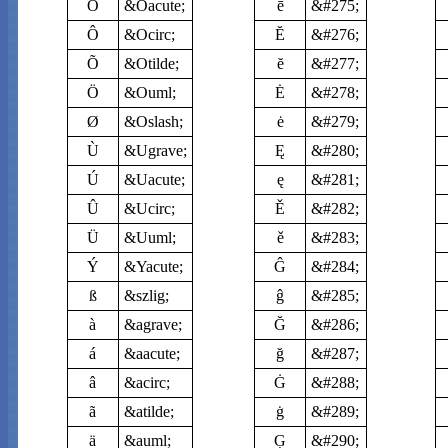
Ó
&Oacute;
ē
&#275;
Ô
&Ocirc;
Ĕ
&#276;
Õ
&Otilde;
ĕ
&#277;
Ö
&Ouml;
Ė
&#278;
Ø
&Oslash;
ė
&#279;
Ù
&Ugrave;
Ę
&#280;
Ú
&Uacute;
ę
&#281;
Û
&Ucirc;
Ě
&#282;
Ü
&Uuml;
ě
&#283;
Ý
&Yacute;
Ĝ
&#284;
ß
&szlig;
ĝ
&#285;
à
&agrave;
Ğ
&#286;
á
&aacute;
ğ
&#287;
â
&acirc;
Ġ
&#288;
ã
&atilde;
ġ
&#289;
ä
&auml;
Ģ
&#290;