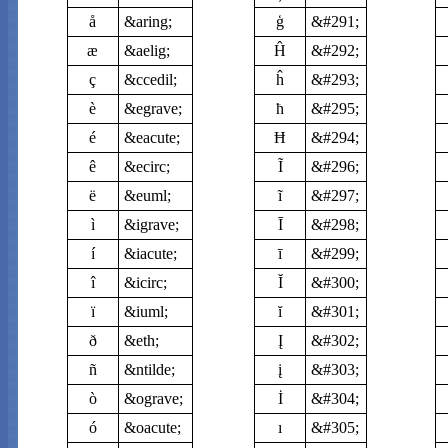
å
&aring;
ģ
&#291;
æ
&aelig;
Ĥ
&#292;
ç
&ccedil;
ĥ
&#293;
è
&egrave;
ħ
&#295;
é
&eacute;
Ħ
&#294;
ê
&ecirc;
Ĩ
&#296;
ë
&euml;
ĩ
&#297;
ì
&igrave;
Ī
&#298;
í
&iacute;
ī
&#299;
î
&icirc;
Ĭ
&#300;
ï
&iuml;
ĭ
&#301;
ð
&eth;
Į
&#302;
ñ
&ntilde;
į
&#303;
ò
&ograve;
İ
&#304;
ó
&oacute;
ı
&#305;