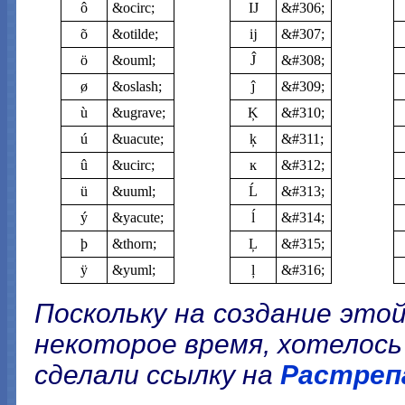
ô
&ocirc;
Ĳ
&#306;
õ
&otilde;
ĳ
&#307;
ö
&ouml;
Ĵ
&#308;
ø
&oslash;
ĵ
&#309;
ù
&ugrave;
Ķ
&#310;
ú
&uacute;
ķ
&#311;
û
&ucirc;
ĸ
&#312;
ü
&uuml;
Ĺ
&#313;
ý
&yacute;
ĺ
&#314;
þ
&thorn;
Ļ
&#315;
ÿ
&yuml;
ļ
&#316;
Поскольку на создание это
некоторое время, хотелось
сделали ссылку на
Растреп