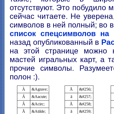
отсутствуют. Это побудило м
сейчас читаете. Не уверена
символов в ней полный; во в
список спецсимволов на 
назад опубликованный в
Ра
на этой странице можно н
мастей игральных карт, а 
прочие символы. Разумеет
полон :).
À
&Agrave;
Ā
&#256;
Á
&Aacute;
ā
&#257;
Â
&Acirc;
Ă
&#258;
Ã
&Atilde;
ă
&#259;