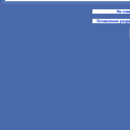
На гла
Оглавление разд