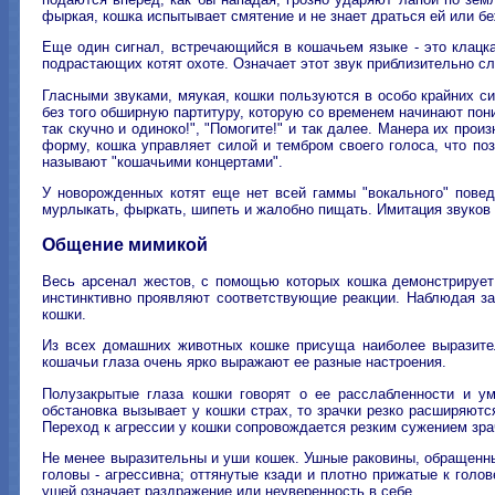
фыркая, кошка испытывает смятение и не знает драться ей или бе
Еще один сигнал, встречающийся в кошачьем языке - это клацка
подрастающих котят охоте. Означает этот звук приблизительно с
Гласными звуками, мяукая, кошки пользуются в особо крайних си
без того обширную партитуру, которую со временем начинают поним
так скучно и одиноко!", "Помогите!" и так далее. Манера их пр
форму, кошка управляет силой и тембром своего голоса, что поз
называют "кошачьими концертами".
У новорожденных котят еще нет всей гаммы "вокального" повед
мурлыкать, фыркать, шипеть и жалобно пищать. Имитация звуков 
Общение мимикой
Весь арсенал жестов, с помощью которых кошка демонстрирует
инстинктивно проявляют соответствующие реакции. Наблюдая за 
кошки.
Из всех домашних животных кошке присуща наиболее выразите
кошачьи глаза очень ярко выражают ее разные настроения.
Полузакрытые глаза кошки говорят о ее расслабленности и у
обстановка вызывает у кошки страх, то зрачки резко расширяютс
Переход к агрессии у кошки сопровождается резким сужением зра
Не менее выразительны и уши кошек. Ушные раковины, обращенные
головы - агрессивна; оттянутые кзади и плотно прижатые к голов
ушей означает раздражение или неуверенность в себе.