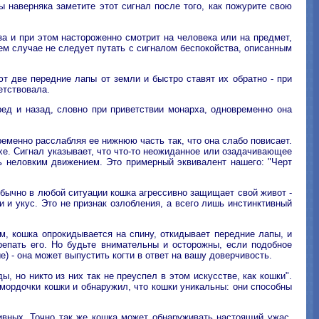
 наверняка заметите этот сигнал после того, как пожурите свою
за и при этом настороженно смотрит на человека или на предмет,
коем случае не следует путать с сигналом беспокойства, описанным
ют две передние лапы от земли и быстро ставят их обратно - при
етствовала.
ред и назад, словно при приветствии монарха, одновременно она
еменно расслабляя ее нижнюю часть так, что она слабо повисает.
ахе. Сигнал указывает, что что-то неожиданное или озадачивающее
дь неловким движением. Это примерный эквивалент нашего: "Черт
Обычно в любой ситуации кошка агрессивно защищает свой живот -
 и укус. Это не признак озлобления, а всего лишь инстинктивный
м, кошка опрокидывается на спину, откидывает передние лапы, и
репать его. Но будьте внимательны и осторожны, если подобное
) - она может выпустить когти в ответ на вашу доверчивость.
 но никто из них так не преуспел в этом искусстве, как кошки".
мордочки кошки и обнаружил, что кошки уникальны: они способны
ивных. Точно так же кошка может обнаруживать настоящий ужас,