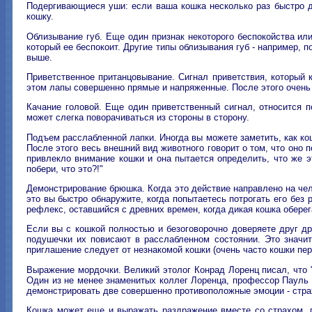
Подергивающиеся уши: если ваша кошка несколько раз быстро де
кошку.
Облизывание губ. Еще один признак некоторого беспокойства или
который ее беспокоит. Другие типы облизывания губ - например, п
выше.
Приветственное пританцовывание. Сигнал приветствия, который к
этом лапы совершенно прямые и напряженные. После этого очень ч
Качание головой. Еще один приветственный сигнал, относится п
может слегка поворачиваться из стороны в сторону.
Подъем расслабленной лапки. Иногда вы можете заметить, как ко
После этого весь внешний вид животного говорит о том, что оно 
привлекло внимание кошки и она пытается определить, что же э
побери, что это?!"
Демонстрирование брюшка. Когда это действие направлено на чел
это вы быстро обнаружите, когда попытаетесь потрогать его без
рефлекс, оставшийся с древних времен, когда дикая кошка обере
Если вы с кошкой полностью и безоговорочно доверяете друг др
подушечки их повисают в расслабленном состоянии. Это значит
приглашение следует от незнакомой кошки (очень часто кошки пер
Выражение мордочки. Великий этолог Конрад Лоренц писал, что "
Один из не менее знаменитых коллег Лоренца, профессор Пауль 
демонстрировать две совершенно противоположные эмоции - страх
Кошка может еще и выражать раздражение вместе со страхом, п