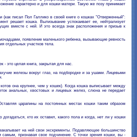
ложение характерно и для кошки матери. Такую же позу принимает
 (как писал Пол Галлико в своей книге о кошках "Отверженный":
мент решает кошка. Вылизывание успокаивает ее, нейтрализует
щих вместе с ней. И это всегда знак расположения и призыв к
омочадцами, появление маленького ребенка, вызывающие ревность
ия отдельных участков тела.
- это целая книга, закрытая для нас.
хучие железы вокруг глаз, на подбородке и за ушами. Лицевыми
и.
котов она крупнее, чем у кошек). Когда кошка выписывает между
еток анальных, хвостовых и лицевых желез, слюна не передает
 Оставляя царапины на постоянных местах кошки таким образом
огадаться, кто их оставил, какого пола и когда, нет ли у кошки
е закапывает на ней свои экскременты. Подавляющее большинство
 самым, признавая свое подчинение. С точки зрения кошки, вы -