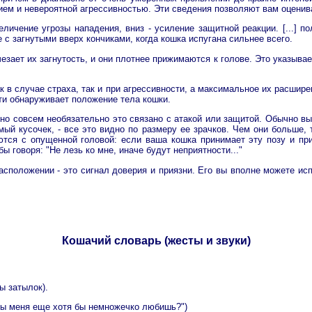
 и невероятной агрессивностью. Эти сведения позволяют вам оцениват
еличение угрозы нападения, вниз - усиление защитной реакции. [...] 
 с загнутыми вверх кончиками, когда кошка испугана сильнее всего.
счезает их загнутость, и они плотнее прижимаются к голове. Это указыв
ак в случае страха, так и при агрессивности, а максимальное их расшир
ти обнаруживает положение тела кошки.
, но совсем необязательно это связано с атакой или защитой. Обычно в
мый кусочек, - все это видно по размеру ее зрачков. Чем они больше,
тся с опущенной головой: если ваша кошка принимает эту позу и при 
бы говоря: "Не лезь ко мне, иначе будут неприятности..."
сположении - это сигнал доверия и приязни. Его вы вполне можете исп
Кошачий словарь (жесты и звуки)
ы затылок).
 ты меня еще хотя бы немножечко любишь?")