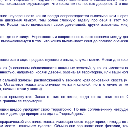
поза показывает окружающим, что кошка им полностью доверяет. Это по
ние неуверенности кошки всегда сопровождается вылизыванием шерсти
ые движения языком, тем более сложную задачу про себя в этот мо
ю. Кошка часто вылизывает своих детенышей, других животных, живу
ме, где они живут. Нервозность и напряженность в отношениях между д
, выражающемуся в том, что кошка вылизывает себя до полного облысен
ющегося в ходе предшествующего опыта, служат метки. Метки для кошек 
ошек (в основном обнюхиваются анальные железы), у кошек имеются па
ностью, например, косяки дверей, обозначая территорию, или ваши ног
 сальной железы, расположенной у верхнего края основания хвоста (у 
ах. Оставляют кошки аналогичные метки и слюной, но в отличие от м
 начало течки у кошки).
ых промежутках. Запах от них остается, когда кошка точит когти.
 границы ее территории.
ошки щедро удобряют свою территорию. По ним соплеменнику нетрудно д
ое и даже где припрятана еда на "черный день".
 иерархической лестнице: кошка, имеющая свою территорию, никогда н
м месте - кошачьем туалете. Обычно они зарывают свои фекалии, тем