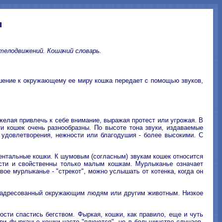
ы
 телодвижений. Кошачий словарь.
ошение к окружающему ее миру кошка передает с помощью звуков,
елая привлечь к себе внимание, выражая протест или угрожая. В
и кошек очень разнообразны. По высоте тона звуки, издаваемые
а удовлетворения, нежности или благодушия - более высокими. С
ентальные кошки. К шумовым (согласным) звукам кошек относится
асти и свойственны только малым кошкам. Мурлыканье означает
вое мурлыканье - "стрекот", можно услышать от котенка, когда он
к, адресованный окружающим людям или другим животным. Низкое
сти спастись бегством. Фыркая, кошки, как правило, еще и чуть
При фырканье кошки часто "плюются", но в большинстве случаев,