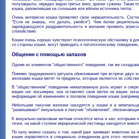
полузакрыты, нередко видно третье веко, зрачки сужены. Такая 
кошка, разомлевшая на солнышке или вблизи источника тепла.
Очень интересно кошка проявляет свою нерешительность. Состоя
"Если не знаешь, что делать, умойся"). Чем более решительн
зарождающуюся раздражительность и желание проявить агресси
спокойствию.
Кошки очень хорошо чувствуют психологическую обстановку в до
со стороны кошки, могут приводить к патологическому поведению
Общение с помощью запахов
Одним из элементов "общественного" поведения, так же складыва
Помимо традиционного ритуала обнюхивания при встрече двух к
железами кошки метят те предметы, которые являются их собствен
В "общественном" поведении немаловажную роль играет и секрет
ваших ног восьмерки, она оставляет свои метки на ваших ног
информацию об изменениях в половом поведении кошек (например,
Небольшие пахучие железки находятся у кошки и в межпальцев
"развешивают" визуальные и пахучие "объявления", обозначающие
К визуально-запаховым меткам относятся моча и кал, которыми к
течки, на какой ступени иерархической лестницы находится животн
По калу можно сказать о том, какой ранг занимает животное на
кошек оправляется в специально отведенном для этого человеко