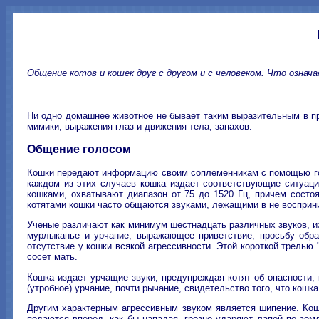
Общение котов и кошек друг с другом и с человеком. Что означ
Ни одно домашнее животное не бывает таким выразительным в пр
мимики, выражения глаз и движения тела, запахов.
Общение голосом
Кошки передают информацию своим соплеменникам с помощью голо
каждом из этих случаев кошка издает соответствующие ситуаци
кошками, охватывают диапазон от 75 до 1520 Гц, причем состоя
котятами кошки часто общаются звуками, лежащими в не восприн
Ученые различают как минимум шестнадцать различных звуков, и
мурлыканье и урчание, выражающее приветствие, просьбу обра
отсутствие у кошки всякой агрессивности. Этой короткой трелью 
сосет мать.
Кошка издает урчащие звуки, предупреждая котят об опасности
(утробное) урчание, почти рычание, свидетельство того, что кошк
Другим характерным агрессивным звуком является шипение. Кошк
подаются вперед, как бы нападая, грозно ударяют лапой по зем