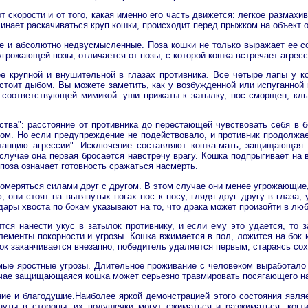
 скорости и от того, какая именно его часть движется: легкое размах
чинает раскачиваться круп кошки, происходит перед прыжком на объект 
 и абсолютно недвусмысленные. Поза кошки не только выражает ее соб
угрожающей позы, отличается от позы, с которой кошка встречает агрес
е крупной и внушительной в глазах противника. Все четыре лапы у к
е стоит дыбом. Вы можете заметить, как у возбужденной или испуганн
 соответствующей мимикой: уши прижаты к затылку, нос сморщен, клы
тва": расстояние от противника до перестающей чувствовать себя в 
ом. Но если предупреждение не подействовало, и противник продолжает
станцию агрессии". Исключение составляют кошка-мать, защищающая с
случае она первая бросается навстречу врагу. Кошка подпрыгивает на 
поза означает готовность сражаться насмерть.
еряться силами друг с другом. В этом случае они менее угрожающие, 
 они стоят на вытянутых ногах нос к носу, глядя друг другу в глаза,
дары хвоста по бокам указывают на то, что драка может произойти в лю
ся нанести укус в затылок противнику, и если ему это удается, то з
лементы покорности и угрозы. Кошка вжимается в пол, ложится на бок 
к заканчивается внезапно, победитель удаляется первым, стараясь сох
ые яростные угрозы. Длительное проживание с человеком выработало 
лучае защищающаяся кошка может серьезно травмировать посягающего на
ие и благодушие.Наиболее яркой демонстрацией этого состояния являет
уты в стороны, их подушечки могут сжиматься и разжиматься, когти