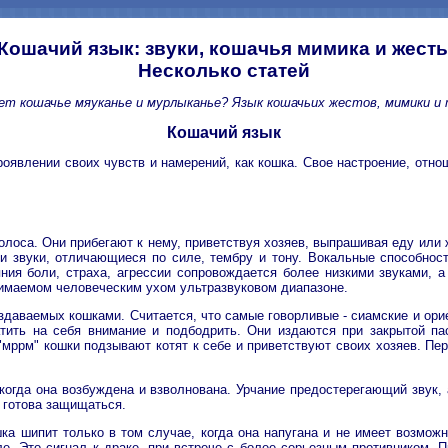
Кошачий язык: звуки, кошачья мимика и жест
Несколько статей
ает кошачье мяуканье и мурлыканье? Язык кошачьих жестов, мимики и
Кошачий язык
оявлении своих чувств и намерений, как кошка. Свое настроение, отн
са. Они прибегают к нему, приветствуя хозяев, выпрашивая еду или ж
и звуки, отличающиеся по силе, тембру и тону. Вокальные способност
ния боли, страха, агрессии сопровождается более низкими звуками, 
имаемом человеческим ухом ультразвуковом диапазоне.
здаваемых кошками. Считается, что самые говорливые - сиамские и ори
тить на себя внимание и подбодрить. Они издаются при закрытой п
"мррм" кошки подзывают котят к себе и приветствуют своих хозяев. Пер
, когда она возбуждена и взволнована. Урчание предостерегающий зву
а готова защищаться.
а шипит только в том случае, когда она напугана и не имеет возможно
ле. Это сигнал к драке, при встрече с более серьезным противником. 