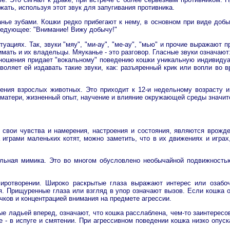
жать, используя этот звук для запугивания противника.
нье зубами. Кошки редко прибегают к нему, в основном при виде добы
ледующее: "Внимание! Вижу добычу!"
туациях. Так, звуки "мяу", "ми-ау", "ме-ау", "мью" и прочие выражают
ать и их владельцы. Мяуканье - это разговор. Гласные звуки означают:
оизношения придает "вокальному" поведению кошки уникальную индивиду
воляет ей издавать такие звуки, как: разъяренный крик или вопли во
ения взрослых животных. Это приходит к 12-и недельному возрасту 
матери, жизненный опыт, научение и влияние окружающей среды значит
 свои чувства и намерения, настроения и состояния, являются врожд
играми маленьких котят, можно заметить, что в их движениях и играх,
льная мимика. Это во многом обусловлено необычайной подвижность
миротворении. Широко раскрытые глаза выражают интерес или озабо
я. Прищуренные глаза или взгляд в упор означают вызов. Если кошка от
чков и концентрацией внимания на предмете агрессии.
 ладьей вперед, означают, что кошка расслаблена, чем-то заинтересов
е - в испуге и смятении. При агрессивном поведении кошка низко опуска