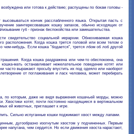
 возбуждена или готова к действию; распущены по бокам головы -
т высовываться кончик расслабленного языка. Открытая пасть с
зучение заинтересовавших кошку запахов, обычно исходящих от
близывание губ - признак беспокойства или замешательства.
сти свидетельство социальной иерархии. Обнюхиваемая кошка
го расположения. Когда кошка трется головой или всем телом о
о чем-нибудь. Если кошка "бодается", трется лбом об лоб другой
страшения. Когда кошка раздражена или чем-то обеспокоена, она
м кошка-мать останавливает нежелательное поведение котят или
ни часто выражают просьбу впустить их под одеяло или наоборот
летворение от поглаживания и ласк человека, может перебирать
та, по которым, даже не видя выражения кошачьей морды, можно
и. Хвостики котят, почти постоянно находящиеся в вертикальном
мых ей животных, приглашает к игре.
тупить. Сильно испуганные кошки поджимают хвост между лапами.
енным, дугообразно изогнутым хвостом у подчиненных. Первым
орее напугана, чем сердится. Но если движения хвоста нарастают,