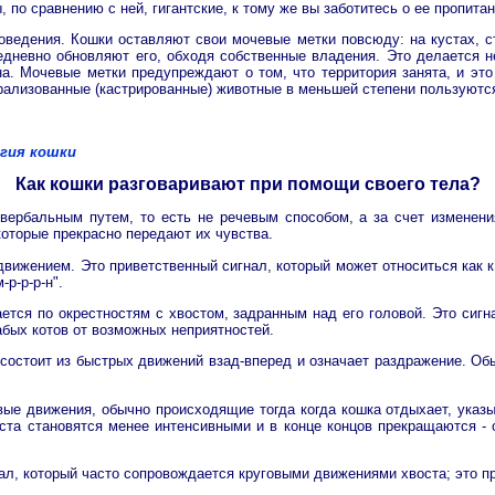
по сравнению с ней, гигантские, к тому же вы заботитесь о ее пропитан
ведения. Кошки оставляют свои мочевые метки повсюду: на кустах, ст
едневно обновляют его, обходя собственные владения. Это делается не
лена. Мочевые метки предупреждают о том, что территория занята, и э
урализованные (кастрированные) животные в меньшей степени пользуютс
огия кошки
Как кошки разговаривают при помощи своего тела?
вербальным путем, то есть не речевым способом, а за счет изменени
оторые прекрасно передают их чувства.
движением. Это приветственный сигнал, который может относиться как к
р-р-р-н".
ается по окрестностям с хвостом, задранным над его головой. Это си
абых котов от возможных неприятностей.
остоит из быстрых движений взад-вперед и означает раздражение. Об
е движения, обычно происходящие тогда когда кошка отдыхает, указыв
оста становятся менее интенсивными и в конце концов прекращаются - 
ал, который часто сопровождается круговыми движениями хвоста; это п