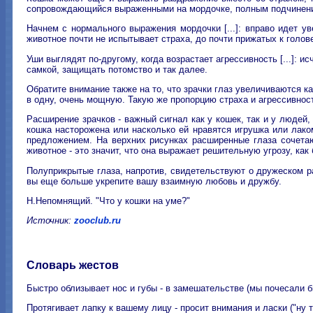
сопровождающийся выраженными на мордочке, полным подчинением
Начнем с нормального выражения мордочки [...]: вправо идет ув
животное почти не испытывает страха, до почти прижатых к голове
Уши выглядят по-другому, когда возрастает агрессивность [...]: и
самкой, защищать потомство и так далее.
Обратите внимание также на то, что зрачки глаз увеличиваются к
в одну, очень мощную. Такую же пропорцию страха и агрессивнос
Расширение зрачков - важный сигнал как у кошек, так и у людей
кошка насторожена или насколько ей нравятся игрушка или лако
предложением. На верхних рисунках расширенные глаза сочетаю
животное - это значит, что она выражает решительную угрозу, как 
Полуприкрытые глаза, напротив, свидетельствуют о дружеском ра
вы еще больше укрепите вашу взаимную любовь и дружбу.
H.Hепомнящий. "Что у кошки на уме?"
Источник:
zooclub.ru
Словарь жестов
Быстро облизывает нос и губы - в замешательстве (мы почесали б
Протягивает лапку к вашему лицу - просит внимания и ласки ("ну