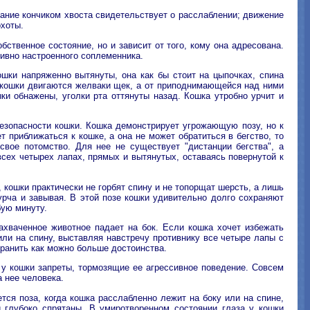
ивание кончиком хвоста свидетельствует о расслаблении; движение
охоты.
ственное состояние, но и зависит от того, кому она адресована.
сивно настроенного соплеменника.
ошки напряженно вытянуты, она как бы стоит на цыпочках, спина
ой кошки двигаются желваки щек, а от приподнимающейся над ними
ки обнажены, уголки рта оттянуты назад. Кошка утробно урчит и
безопасности кошки. Кошка демонстрирует угрожающую позу, но к
 приближаться к кошке, а она не может обратиться в бегство, то
вое потомство. Для нее не существует "дистанции бегства", а
всех четырех лапах, прямых и вытянутых, оставаясь повернутой к
кошки практически не горбят спину и не топорщат шерсть, а лишь
 урча и завывая. В этой позе кошки удивительно долго сохраняют
бую минуту.
ахваченное животное падает на бок. Если кошка хочет избежать
или на спину, выставляя навстречу противнику все четыре лапы с
ранить как можно больше достоинства.
у кошки запреты, тормозящие ее агрессивное поведение. Совсем
 нее человека.
ся поза, когда кошка расслабленно лежит на боку или на спине,
 глубоко спрятаны. В умиротворенном состоянии глаза у кошки