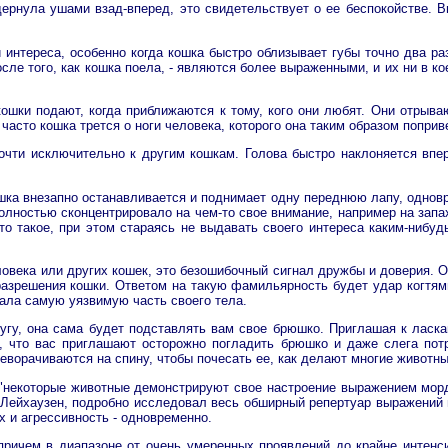
рнула ушами взад-вперед, это свидетельствует о ее беспокойстве. Вы
 интереса, особенно когда кошка быстро облизывает губы точно два ра
осле того, как кошка поела, - являются более выраженными, и их ни в 
ошки подают, когда приближаются к тому, кого они любят. Они отрыва
асто кошка трется о ноги человека, которого она таким образом поприв
очти исключительно к другим кошкам. Голова быстро наклоняется впе
шка внезапно останавливается и поднимает одну переднюю лапу, одновр
полностью сконцентрировало на чем-то свое внимание, например на зап
то такое, при этом стараясь не выдавать своего интереса каким-нибу
овека или других кошек, это безошибочный сигнал дружбы и доверия. 
 разрешения кошки. Ответом на такую фамильярность будет удар когтями
гала самую уязвимую часть своего тела.
угу, она сама будет подставлять вам свое брюшко. Приглашая к ласка
, что вас приглашают осторожно погладить брюшко и даже слега пот
еворачиваются на спину, чтобы почесать ее, как делают многие животные
некоторые животные демонстрируют свое настроение выражением морды,
Лейхаузен, подробно исследовал весь обширный репертуар выражений 
 и агрессивность - одновременно.
ричем в диапазоне от очень умеренных проявлений до крайне интенс