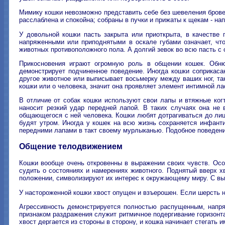
Мимику кошки невозможно представить себе без шевеления бровей
расслаблена и спокойна; собраны в пучки и прижаты к щекам - на
У довольной кошки пасть закрыта или приоткрыта, в качестве 
напряженными или приподнятыми в оскале губами означает, чт
животных противоположного пола. А долгий зевок во всю пасть с 
Прикосновения играют огромную роль в общении кошек. Обню
демонстрирует подчиненное поведение. Иногда кошки соприкаса
другое животное или выписывает восьмерку между ваших ног, так
кошки или о человека, значит она проявляет элемент интимной ла
В отличие от собак кошки используют свои лапы и втяжные когт
наносит резкий удар передней лапой. В таких случаях она не 
общающегося с ней человека. Кошки любят дотрагиваться до лиц
будят утром. Иногда у кошек на всю жизнь сохраняется инфант
передними лапами в такт своему мурлыканью. Подобное поведение
Общение телодвижением
Кошки вообще очень откровенны в выражении своих чувств. Осо
судить о состояниях и намерениях животного. Поднятый вверх х
положении, символизируют их интерес к окружающему миру. С выс
У настороженной кошки хвост опущен и взъерошен. Если шерсть н
Агрессивность демонстрируется полностью распущенным, напр
признаком раздражения служит ритмичное подергивание горизонтал
хвост дергается из стороны в сторону, и кошка начинает стегать и