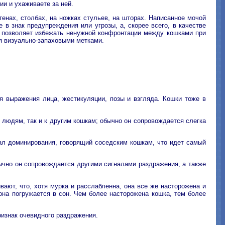
ии и ухаживаете за ней.
енах, столбах, на ножках стульев, на шторах. Написанное мочой
 в знак предупреждения или угрозы, а, скорее всего, в качестве
то позволяет избежать ненужной конфронтации между кошками при
я визуально-запаховыми метками.
я выражения лица, жестикуляции, позы и взгляда. Кошки тоже в
 людям, так и к другим кошкам; обычно он сопровождается слегка
гнал доминирования, говорящий соседским кошкам, что идет самый
ычно он сопровождается другими сигналами раздражения, а также
ают, что, хотя мурка и расслабленна, она все же насторожена и
она погружается в сон. Чем более насторожена кошка, тем более
ризнак очевидного раздражения.