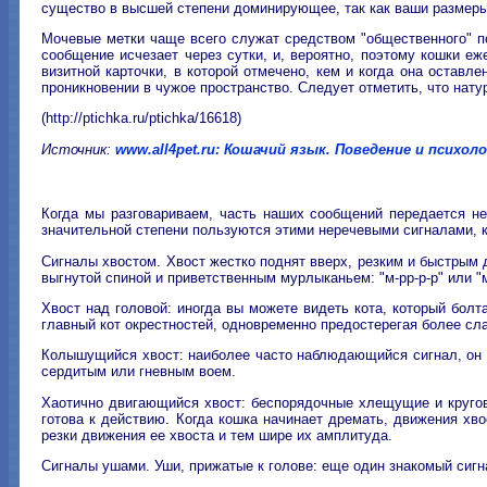
существо в высшей степени доминирующее, так как ваши размеры, 
Мочевые метки чаще всего служат средством "общественного" по
сообщение исчезает через сутки, и, вероятно, поэтому кошки еж
визитной карточки, в которой отмечено, кем и когда она остав
проникновении в чужое пространство. Следует отметить, что нат
(http://ptichka.ru/ptichka/16618)
Источник:
www.all4pet.ru: Кошачий язык. Поведение и психол
Когда мы разговариваем, часть наших сообщений передается не
значительной степени пользуются этими неречевыми сигналами, к
Сигналы хвостом. Хвост жестко поднят вверх, резким и быстрым 
выгнутой спиной и приветственным мурлыканьем: "м-рр-р-р" или "м-
Хвост над головой: иногда вы можете видеть кота, который болт
главный кот окрестностей, одновременно предостерегая более сл
Колышущийся хвост: наиболее часто наблюдающийся сигнал, он с
сердитым или гневным воем.
Хаотично двигающийся хвост: беспорядочные хлещущие и круговы
готова к действию. Когда кошка начинает дремать, движения хв
резки движения ее хвоста и тем шире их амплитуда.
Сигналы ушами. Уши, прижатые к голове: еще один знакомый сигн