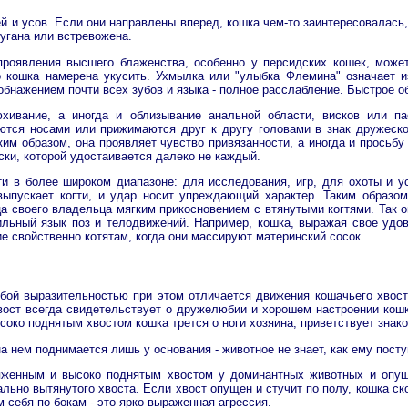
 и усов. Если они направлены вперед, кошка чем-то заинтересовалась,
пугана или встревожена.
проявления высшего блаженства, особенно у персидских кошек, може
о кошка намерена укусить. Ухмылка или "улыбка Флемина" означает и
обнажением почти всех зубов и языка - полное расслабление. Быстрое о
хивание, а иногда и облизывание анальной области, висков или па
ются носами или прижимаются друг к другу головами в знак дружеско
им образом, она проявляет чувство привязанности, а иногда и просьбу 
ски, которой удостаивается далеко не каждый.
и в более широком диапазоне: для исследования, игр, для охоты и у
выпускает когти, и удар носит упреждающий характер. Таким образо
а своего владельца мягким прикосновением с втянутыми когтями. Так о
ильный язык поз и телодвижений. Например, кошка, выражая свое удов
 свойственно котятам, когда они массируют материнский сосок.
бой выразительностью при этом отличается движения кошачьего хвос
вост всегда свидетельствует о дружелюбии и хорошем настроении кошк
око поднятым хвостом кошка трется о ноги хозяина, приветствует знако
а нем поднимается лишь у основания - животное не знает, как ему пос
яженным и высоко поднятым хвостом у доминантных животных и опущ
ьно вытянутого хвоста. Если хвост опущен и стучит по полу, кошка ск
м себя по бокам - это ярко выраженная агрессия.