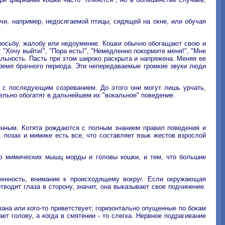
чи, например, недосягаемой птицы, сидящей на окне, или обучая
 просьбу, жалобу или недоумение. Кошки обычно обогащают свою и
 "Хочу выйти!", "Пора есть!", "Немедленно покормите меня!", "Мне
альность. Пасть при этом широко раскрыта и напряжена. Меняя ее
 время брачного периода. Эти непередаваемые громкие звуки люди
и с последующим созреванием. До этого они могут лишь урчать,
ельно обогатят в дальнейшем их "вокальное" поведение.
енным. Котята рождаются с полным знанием правил поведения и
 позах и мимике есть все, что составляет язык жестов взрослой
ю мимических мышц морды и головы кошки, и тем, что большие
ченность, внимание к происходящему вокруг. Если окружающая
водит глаза в сторону, значит, она выказывает свое подчинение.
ана или кого-то приветствует; горизонтально опущенные по бокам
ет голову, а когда в смятении - то слегка. Нервное подрагивание