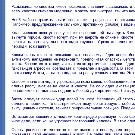
Размахивание хвостом имеет несколько значений в зависимости от
всем хвостом сначала медленно, а затем все быстрее, так что на
Необычайно выразительны и позы кошки - грациозные, пластичные
Например, предупреждение сильному противнику (собаке) в виде 
Классическая поза угрозы у кошки позволяет ей выглядеть боле
выгнута горбом, хвост изогнут, причем шерсть на спине и хвост
шерсти голова визуально выглядит крупнее. Угроза дополняется
периодически шипит.
Кошки очень точно отслеживают так называемую "дистанцию бегс
активному нападению не переходит, предпочитая спастись бегств
кошка бросается в атаку, лишь только противник нарушит "ди
"дистанция агрессии" совпадает с пределами видимости. В этом 
противнику боком, с высоко поднятым распушенным хвостом. Эта 
Совсем иначе выглядят угрожающие позы кошек, собирающихся пом
слегка распушают ее на холке и хвосте. Не соблюдая дистанцию,
неподвижность, пытаясь подавить боевой дух противника. Лишь у
Затем следует первый удар лапой по носу. Нападающий стремит
силового поединка, то она принимает позу, сочетающую в себе э
выпущенными когтями, занимая оборонительную позицию. Поедино
Во взаимоотношениях с людьми кошки редко реализуют свои сам
иное дело, если кошке угрожает посторонний человек. В этом с
Очень грациозно и элегантно кошки выражают свое удовлетворен
показывая свой незащищенный живот. Ее лапы при этом раскин