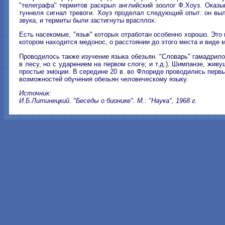
"телеграфа" термитов раскрыл английский зоолог Ф.Хоуз. Оказы
туннеля сигнал тревоги. Хоуз проделал следующий опыт: он выл
звука, и термиты были застигнуты врасплох.
Есть насекомые, "язык" которых отработан особенно хорошо. Это
котором находится медонос, о расстоянии до этого места и виде м
Проводилось также изучение языка обезьян. "Словарь" гамадрилов 
в лесу, но с ударением на первом слоге; и т.д.). Шимпанзе, жи
простые эмоции. В середине 20 в. во Флориде проводились перв
возможностей обучения обезьян человеческому языку.
Источник:
И.Б.Литинецкий. "Беседы о бионике". М.: "Наука", 1968 г.