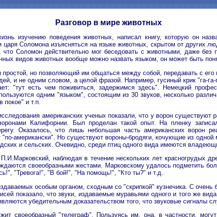
Разговор в мире животных
изнь изучению поведения животных, написал книгу, которую он назв
аря Соломона изъясняться на языке животных, скрытом от других людей
ия, что Соломон действительно мог беседовать с животными, даже без
енных видов животных вообще можно назвать языком, он может быть поня
и простой, но позволяющий им общаться между собой, передавать с его 
й, и не одним словом, а целой фразой. Например, гусиный крик "га-га-
значает: "тут есть чем поживиться, задержимся здесь". Немецкий пр
 пользуются одним "языком", состоящим из 30 звуков, несколько раз
 покое" и т.п.
 исследования американских ученых показали, что у ворон существуют р
воронами Калифорнии. Был проделан такой опыт. На пленку записа
регу. Оказалось, что лишь небольшая часть американских ворон ре
по-американски". Но существуют вороны-бродяги, кочующие из одной мес
ородских и сельских. Очевидно, среди птиц одного вида имеются владею
П.И.Марковский, наблюдая в течение нескольких лет красногрудых др
даются своеобразными жестами. Марковскому удалось подметить более
!", "Тревога!", "В бой!", "На помощь!", "Кто ты?" и т.д.
здаваемых особым органом, сходным со "скрипкой" кузнечика. С очень
писей показало, что звуки, издаваемые муравьями одного и того же вид
 являются убедительным доказательством того, что звуковые сигналы сл
ит своеобразный "телеграф". Пользуясь им, она, в частности, могут