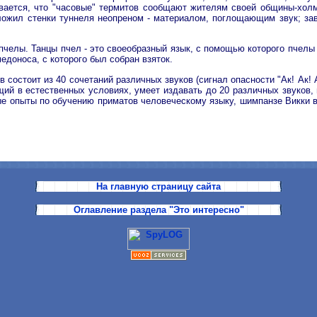
вается, что "часовые" термитов сообщают жителям своей общины-холм
ожил стенки туннеля неопреном - материалом, поглощающим звук; зави
 пчелы. Танцы пчел - это своеобразный язык, с помощью которого пчелы
едоноса, с которого был собран взяток.
состоит из 40 сочетаний различных звуков (сигнал опасности "Ак! Ак! 
вущий в естественных условиях, умеет издавать до 20 различных звуков
ые опыты по обучению приматов человеческому языку, шимпанзе Викки
На главную страницу сайта
Оглавление раздела "Это интересно"