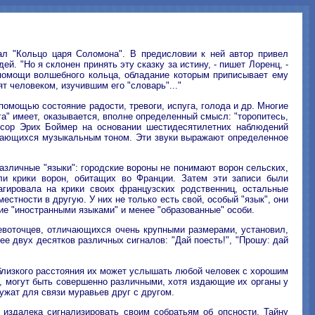
ал "Кольцо царя Соломона". В предисловии к ней автор привел
. "Но я склонен принять эту сказку за истину, - пишет Лоренц, -
 помощи волшебного кольца, обладание которым приписывает ему
т человеком, изучившим его "словарь"..."
помощью состояние радости, тревоги, испуга, голода и др. Многие
га" имеет, оказывается, вполне определенный смысл: "торопитесь,
офессор Эрих Боймер на основании шестидесятилетних наблюдений
личающихся музыкальным тоном. Эти звуки выражают определенное
азличные "языки": городские вороны не понимают ворон сельских,
ли крики ворон, обитащих во Франции. Затем эти записи были
агировала на крики своих французских родственниц, остальные
тности в другую. У них не только есть свой, особый "язык", они
щие "иностранными языками" и менее "образованные" особи.
евоточцев, отличающихся очень крупными размерами, установил,
 двух десятков различных сигналов: "Дай поесть!", "Прошу: дай
 близкого расстояния их может услышать любой человек с хорошим
а, могут быть совершенно различными, хотя издающие их органы у
ужат для связи муравьев друг с другом.
 издалека сигнализировать своим собратьям об опсности. Тайну