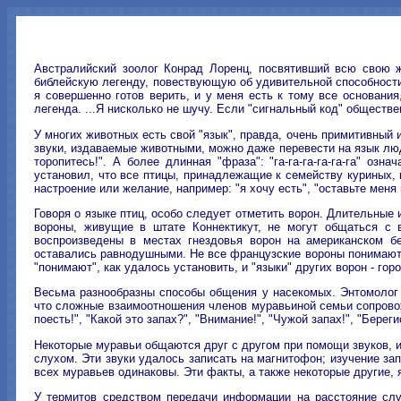
Австралийский зоолог Конрад Лоренц, посвятивший всю свою ж
библейскую легенду, повествующую об удивительной способности ц
я совершенно готов верить, и у меня есть к тому все основан
легенда. ...Я нисколько не шучу. Если "сигнальный код" обществ
У многих животных есть свой "язык", правда, очень примитивный 
звуки, издаваемые животными, можно даже перевести на язык люде
торопитесь!". А более длинная "фраза": "га-га-га-га-га-га" о
установил, что все птицы, принадлежащие к семейству куриных,
настроение или желание, например: "я хочу есть", "оставьте меня в
Говоря о языке птиц, особо следует отметить ворон. Длительные
вороны, живущие в штате Коннектикут, не могут общаться с 
воспроизведены в местах гнездовья ворон на американском бе
оставались равнодушными. Не все французские вороны понимают "
"понимают", как удалось установить, и "языки" других ворон - г
Весьма разнообразны способы общения у насекомых. Энтомолог 
что сложные взаимоотношения членов муравьиной семьи сопровож
поесть!", "Какой это запах?", "Внимание!", "Чужой запах!", "Берегись
Некоторые муравьи общаются друг с другом при помощи звуков, и
слухом. Эти звуки удалось записать на магнитофон; изучение за
всех муравьев одинаковы. Эти факты, а также некоторые другие,
У термитов средством передачи информации на расстояние служ