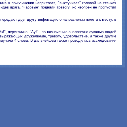
ика о приближении неприятеля, "выстукивая" головой на стенках
дев врага, "часовые" подняли тревогу, но неопрен не пропустил
 передают друг другу инфомацию о направлении полета к месту, в
Ак!", перекличка: "Ау!" - по назначению аналогично ауканью людей
, выражающих дружелюбие, тревогу, удовольствие, а также другие
 выучила 4 слова. В дальнейшем также проводились исследования