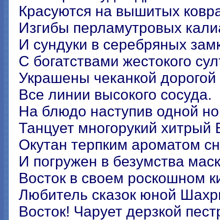
Красуются на вышитых ковр
Изгибы перламутровых кали
И сундуки в серебряных зам
С богатствами жестокого сул
Украшены чеканкой дорогой
Все линии высокого сосуда.
На блюдо наступив одной но
Танцует многорукий хитрый 
Окутан терпким ароматом с
И погружен в безумства мас
Восток в своем роскошном к
Любитель сказок юной Шахр
Восток! Чарует дерзкой пест