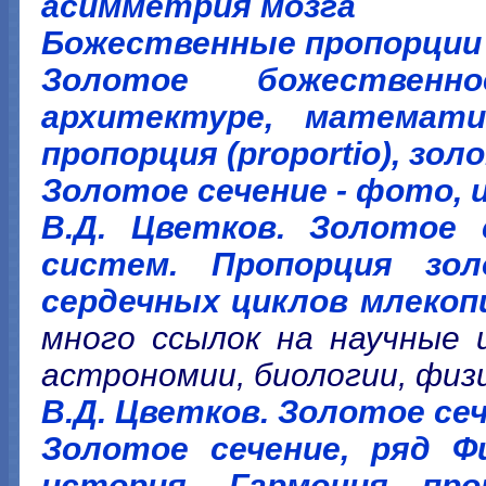
асимметрия мозга
Божественные пропорции 
Золотое божественн
архитектуре, математи
пропорция (proportio), з
Золотое сечение - фото,
В.Д. Цветков. Золотое 
систем. Пропорция зо
сердечных циклов млеко
много ссылок на научные 
астрономии, биологии, физи
В.Д. Цветков. Золотое се
Золотое сечение, ряд Фи
история. Гармония про