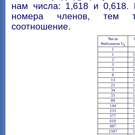
нам числа: 1,618 и 0,618
номера членов, тем то
соотношение.
Числа
Фибоначчи U
k
1
1
1
2
2
3
1
5
1
8
1
13
1
21
1
34
1
55
1
89
1
144
1
233
1
377
1
610
1
987
1
1597
1