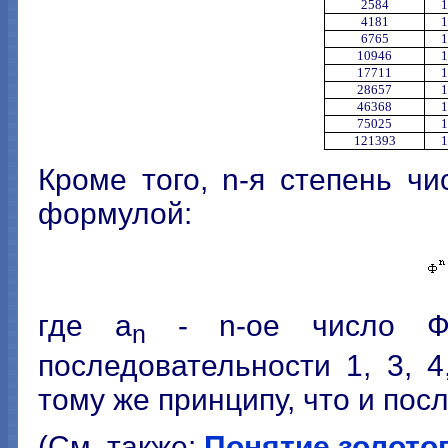
2584
1
4181
1
6765
1
10946
1
17711
1
28657
1
46368
1
75025
1
121393
1
Кроме того, n-я степень ч
формулой:
где a
- n-ое число Фи
n
последовательности 1, 3, 4,
тому же принципу, что и по
(См. также:
Понятие золото