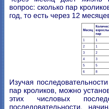
вопрос: сколько пар кролико
год, то есть через 12 месяц
Количес
Месяц
взрослы
пар
1
1
2
1
3
2
4
3
5
5
6
8
Изучая последовательности
пар кроликов, можно устан
этих числовых послед
последовательности, начи