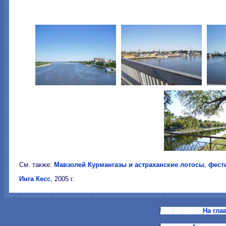
См. также:
Мавзолей Курмангазы и астраханские лотосы
,
фест
Инга Кесс
, 2005 г.
На гла