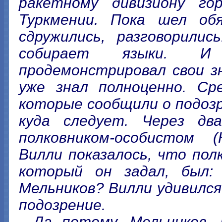
ракетному дивизиону го
Туркмении. Пока шел об
сдружились, разговорилис
собирает языки. И
продемонстрировал свои з
уже знал полноценно. Ср
которые сообщили о подоз
куда следует. Через дв
полковником-особистом (
Вилли показалось, что по
который он задал, был:
Мельников? Вилли удивился
подозрение.
- Да потому, Мельников,