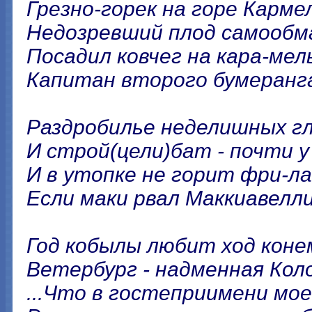
Грезно-горек на горе Карме
Недозревший плод самообма
Посадил ковчег на кара-мел
Капитан второго бумеранг
Раздробилье неделишных гл
И строй(цели)бат - почти у
И в утопке не горит фри-ла
Если маки рвал Маккиавелли
Год кобылы любит ход коне
Ветербург - надменная Кол
...Что в гостеприимени мое