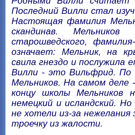
Родными Вилли считает д
Последний Вилли стал изу
Настоящая фамилия Мельн
скандинав. Мельнико
старошведского, фамилия-
означает: Мельник, на к
свила гнездо и послужила 
Вилли - это Вильфрид. По
Мельников. На самом деле
концу школы Мельников н
немецкий и исландский. Но
не хотели из-за нежелания 
троечку из жалости.
...