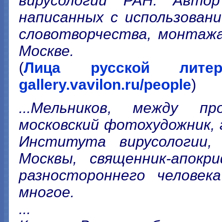
вирусологии РАН. Автор
написанных с использован
словотворчества, монтаж
Москве.
(
Лица русской литер
gallery.vavilon.ru/people
)
...Мельников, между п
московский фотохудожник, 
Института вирусологии,
Москвы, священник-апокр
разностороннего человек
многое.
...