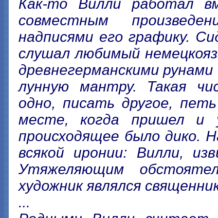
Как-то Вилли работал вм
совместным произведен
надписями его графику. Си
слушал любимый немецкояз
древнегерманскими рунами 
лунную мантру. Такая чи
одно, писать другое, пет
месте, когда пришел и 
происходящее было дико. Н
всякой иронии: Вилли, из
Утяжеляющим обстояте
художник являлся священни
...