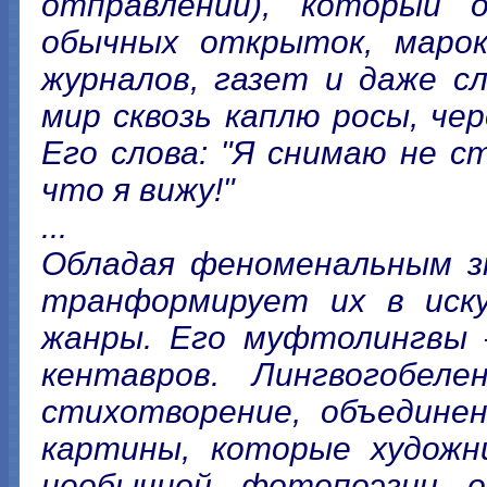
отправлений), который
обычных открыток, марок
журналов, газет и даже с
мир сквозь каплю росы, чер
Его слова: "Я снимаю не с
что я вижу!"
...
Обладая феноменальным зн
транформирует их в иску
жанры. Его муфтолингвы –
кентавров. Лингвогобеле
стихотворение, объедине
картины, которые художн
необычной фотопоэзии о