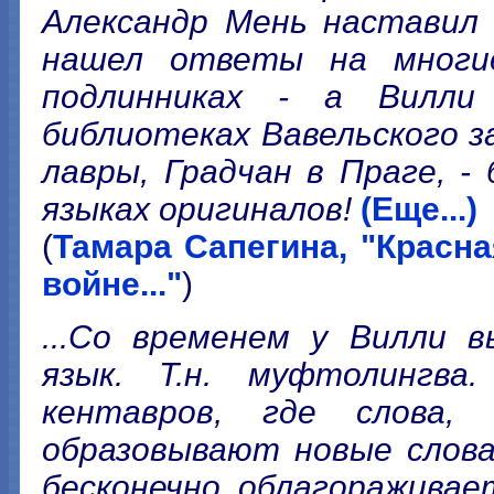
Александр Мень наставил 
нашел ответы на многи
подлинниках - а Вилли
библиотеках Вавельского з
лавры, Градчан в Праге, -
языках оригиналов!
(Еще...)
(
Тамара Сапегина, "Красная
войне..."
)
...Со временем у Вилли в
язык. Т.н. муфтолингва.
кентавров, где слова,
образовывают новые слов
бесконечно облагораживае