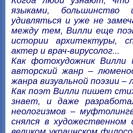
Когда люди узнают, что
языками, большинство
удивляться и уже не заме
между тем, Вилли еще поэ
истории архитектуры, сп
актер и врач-вирусолог...
Как фотохудожник Вилли 
авторский жанр – люменос
жанра визуальной поэзии –
Как поэт Вилли пишет стих
знает, и даже разработа
неологизмов – муфтолингв
снялся в художественном 
великом украинском филосо