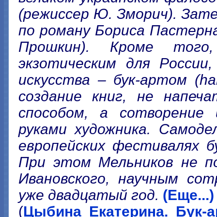
(режиссер Ю. Зморич). За
по роману Бориса Пастерна
Прошкин). Кроме тог
экзотическим для России
искусства – бук-артом (han
создание книг, не напеч
способом, а сотворение 
руками художника. Самоде
европейских фестивалях б
При этом Мельников не п
Ивановского, научным сот
уже двадцатый год.
(Еще...)
(
Цыбина Екатерина. Бук-а