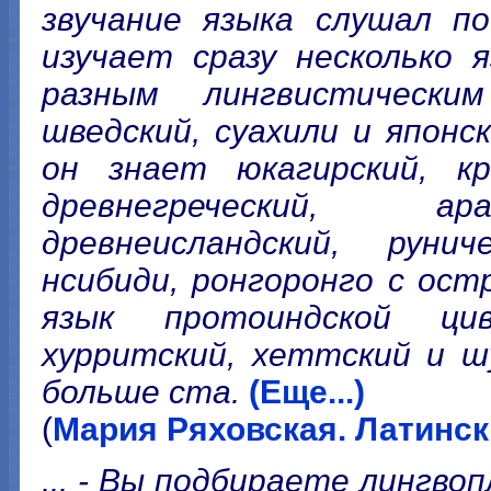
звучание языка слушал по
изучает сразу несколько 
разным лингвистическим
шведский, суахили и японс
он знает юкагирский, кр
древнегреческий, ара
древнеисландский, рунич
нсибиди, ронгоронго с ост
язык протоиндской цив
хурритский, хеттский и ш
больше ста.
(Еще...)
(
Мария Ряховская. Латинс
... - Вы подбираете лингв