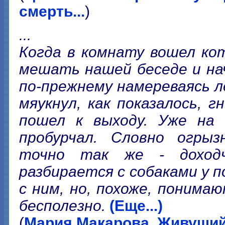
смерть...
)
...
Когда в комнату вошел ко
мешать нашей беседе и нач
по-прежнему намереваясь л
мяукнул, как показалось, г
пошел к выходу. Уже на 
пробурчал. Словно огрызн
точно так же - доходч
разбирается с собаками у 
с ним, но, похоже, понима
бесполезно.
(Еще...)
(
Мария Макарова. Живущий