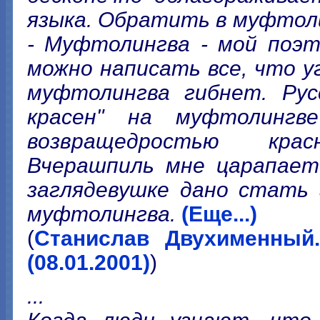
языка. Обратить в муфтоли
- Муфтолингва - мой поэт
можно написать все, что у
муфтолингва гибнет. Рус
красен" на муфтолингв
возвращедростью крас
Вчерашпиль мне царапает 
заглядевушке дано стать 
муфтолингва.
(Еще...)
(
Станислав Двухименный
(08.01.2001)
)
...