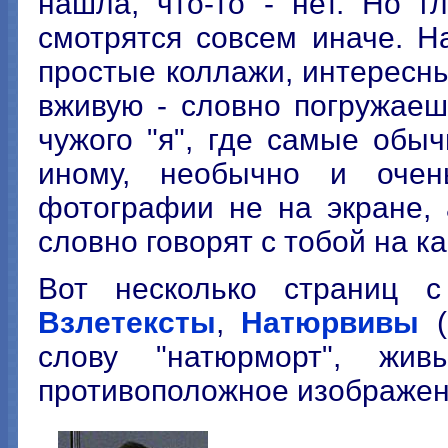
нашла, что-то - нет. Но 
смотрятся совсем иначе. Н
простые коллажи, интересны
вживую - словно погружаеш
чужого "я", где самые обы
иному, необычно и очен
фотографии не на экране, 
словно говорят с тобой на к
Вот несколько страниц 
Взлетексты
,
Натюрвивы
(
слову "натюрморт", жи
противоположное изображен