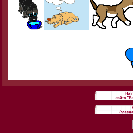
На 
сайта "Р
(главн