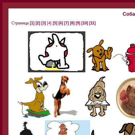
Соба
Страница
[1]
[2]
[3]
[4]
[5]
[6]
[7]
[8]
[9]
[10]
[11]