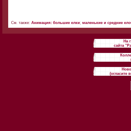
См. также:
Анимация: большие елки
;
маленькие и средние ел
На 
сайта "Р
Колле
Ново
(огласите 