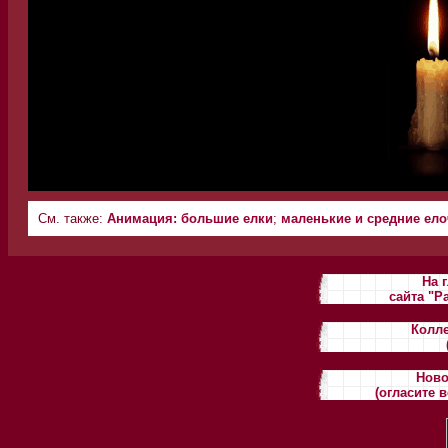
См. также:
Анимация: большие елки
;
маленькие и средние ел
На 
сайта "Р
Колле
Ново
(огласите 