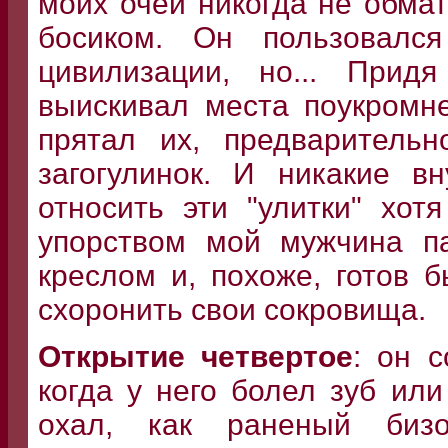
моих очей никогда не обма
босиком. Он пользовался
цивилизации, но... При
выискивал места поукромне
прятал их, предваритель
загогулинок. И никакие в
относить эти "улитки" хо
упорством мой мужчина па
креслом и, похоже, готов 
схоронить свои сокровища.
Открытие четвертое
: он 
когда у него болел зуб ил
охал, как раненый биз