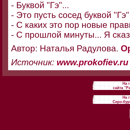
- Буквой "Гэ"...
- Это пусть сосед буквой "Гэ" 
- С каких это пор новые пра
- С прошлой минуты... Я сказ
Автор: Наталья Радулова.
О
Источник:
www.prokofiev.ru
На 
сайта "Р
На 
Серо-бур