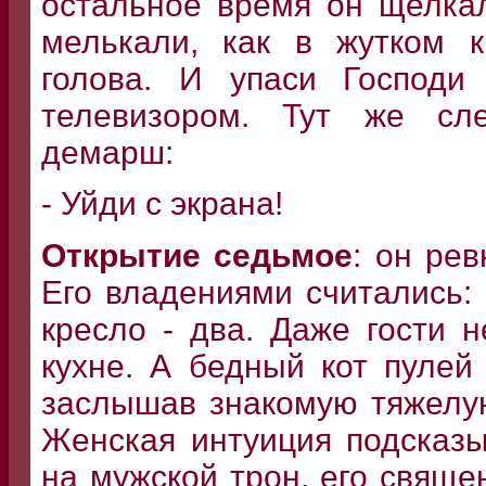
остальное время он щелкал
мелькали, как в жутком к
голова. И упаси Господ
телевизором. Тут же сле
демарш:
- Уйди с экрана!
Открытие седьмое
: он ре
Его владениями считались:
кресло - два. Даже гости н
кухне. А бедный кот пулей
заслышав знакомую тяжелую
Женская интуиция подсказы
на мужской трон, его свяще