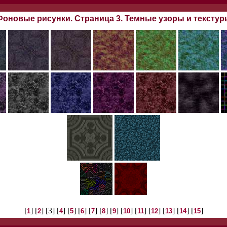
Фоновые рисунки. Страница 3. Темные узоры и текстур
[
] [
] [3] [
] [
] [
] [
] [
] [
] [
] [
] [
] [
] [
] [
]
1
2
4
5
6
7
8
9
10
11
12
13
14
15