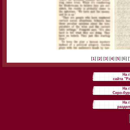
[
] [
] [
] [
] [
] [6] [
1
2
3
4
5
На 
сайта "Р
На 
Серо-бур
На 
разде