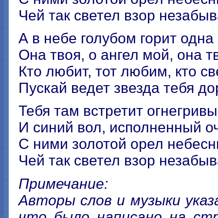
Чей так светел взор незабы
А в небе голубом горит одна 
Она твоя, о ангел мой, она т
Кто любит, тот любим, кто све
Пускай ведет звезда тебя до
Тебя там встретит огнегривы
И синий вол, исполненный о
С ними золотой орел небесн
Чей так светел взор незабы
Примечание:
Авторы слов и музыки ука
что было написано на стр