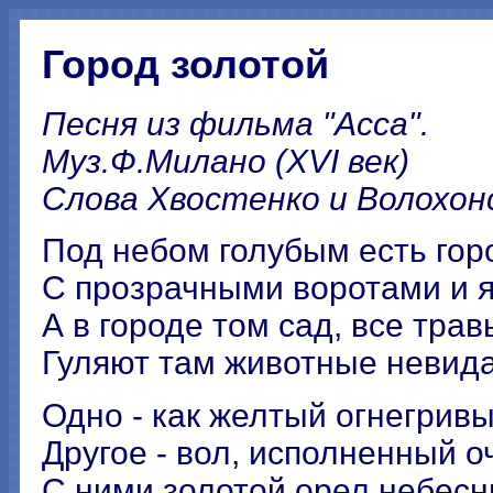
Город золотой
Песня из фильма "Асса".
Муз.Ф.Милано (XVI век)
Cлова Хвостенко и Волохон
Под небом голубым есть гор
С прозрачными воротами и я
А в городе том сад, все трав
Гуляют там животные невида
Одно - как желтый огнегривы
Другое - вол, исполненный о
С ними золотой орел небесн