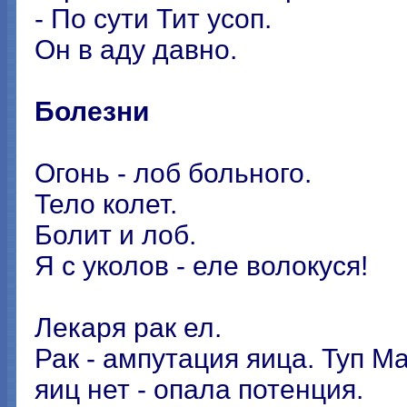
- По сути Тит усоп.
Он в аду давно.
Болезни
Огонь - лоб больного.
Тело колет.
Болит и лоб.
Я с уколов - еле волокуся!
Лекаря рак ел.
Рак - ампутация яица. Туп М
яиц нет - опала потенция.