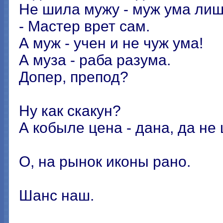
Не шила мужу - муж ума лиш
- Мастер врет сам.
А муж - учен и не чуж ума!
А муза - раба разума.
Допер, препод?
Ну как скакун?
А кобыле цена - дана, да не 
О, на рынок иконы рано.
Шанс наш.