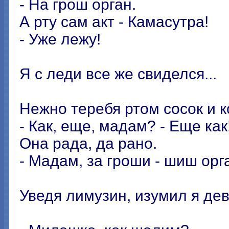
- На грош орган.
А рту сам акт - Камасутра!
- Уже лежу!
Я с леди все же свиделся...
Нежно теребя ртом сосок и ко
- Как, еще, мадам? - Еще как
Она рада, да рано.
- Мадам, за гроши - шиш орг
Уведя лимузин, изумил я дев