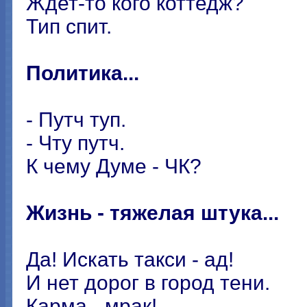
Ждет-то кого коттедж?
Тип спит.
Политика...
- Путч туп.
- Чту путч.
К чему Думе - ЧК?
Жизнь - тяжелая штука...
Да! Искать такси - ад!
И нет дорог в город тени.
Карма - мрак!