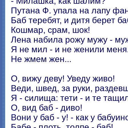
- Милашка, как шалим?
Путана Ф. упала на лапу фан
Баб теребят, и дитя берет ба
Кошмар, срам, шок!
Лена набила рожу мужу - муж
Я не мил - и не женили меня
Не жмем жен...
О, вижу деву! Уведу живо!
Веди, швед, за руки, раздевш
Я - силища: тети - и те тащи
О, вид баб - диво!
Вони у баб - у! - как у бабуин
Бабе - плоть, толпе - баб!