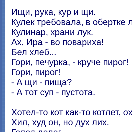
Ищи, рука, кур и щи.
Кулек требовала, в обертке л
Кулинар, храни лук.
Ах, Ира - во повариха!
Бел хлеб...
Гори, печурка, - круче пирог!
Гори, пирог!
- А щи - пища?
- А тот суп - пустота.
Хотел-то кот как-то котлет, ох
Хил, худ он, но дух лих.