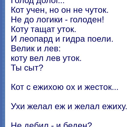
Голод долог...
Кот учен, но он не чуток.
Не до логики - голоден!
Коту тащат уток.
И леопард и гидра поели.
Велик и лев:
коту вел лев уток.
Ты сыт?
Кот с ежихою ох и жесток...
Ухи желал еж и желал ежиху
Не дебил - и беден?..