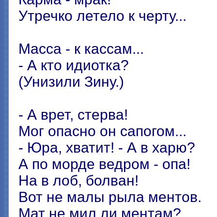
Утречко летело к черту...
Масса - к кассам...
- А кто идиотка?
(Унизили Зину.)
- А врет, стерва!
Мог опасно он сапогом...
- Юра, хватит! - А в харю?
А по морде ведром - опа!
На в лоб, болван!
Вот не малы рыла ментов.
Мат не мил ли ментам?