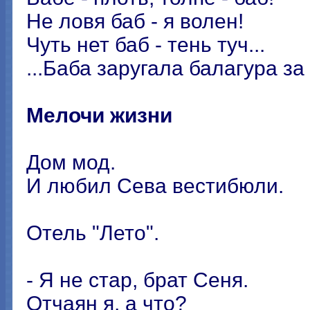
Не ловя баб - я волен!
Чуть нет баб - тень туч...
...Баба заругала балагура за
Мелочи жизни
Дом мод.
И любил Сева вестибюли.
Отель "Лето".
- Я не стар, брат Сеня.
Отчаян я, а что?