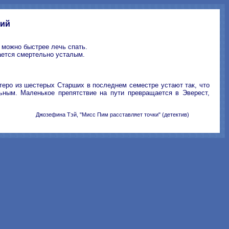
ний
к можно быстрее лечь спать.
пается смертельно усталым.
пятеро из шестерых Старших в последнем семестре устают так, что
льным. Маленькое препятствие на пути превращается в Эверест,
Джозефина Тэй, "Мисс Пим расставляет точки" (детектив)