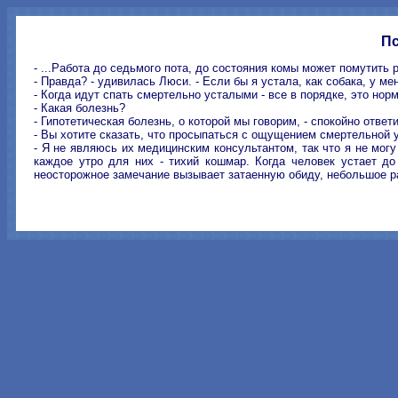
Пс
- ...Работа до седьмого пота, до состояния комы может помутить 
- Правда? - удивилась Люси. - Если бы я устала, как собака, у м
- Когда идут спать смертельно усталыми - все в порядке, это но
- Какая болезнь?
- Гипотетическая болезнь, о которой мы говорим, - спокойно ответ
- Вы хотите сказать, что просыпаться с ощущением смертельной у
- Я не являюсь их медицинским консультантом, так что я не могу
каждое утро для них - тихий кошмар. Когда человек устает до
неосторожное замечание вызывает затаенную обиду, небольшое р