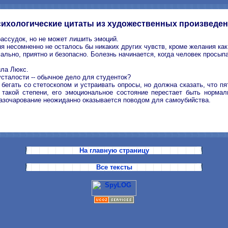
ихологические цитаты из художественных произведе
рассудок, но не может лишить эмоций.
еня несомненно не осталось бы никаких других чувств, кроме желания ка
рмально, приятно и безопасно. Болезнь начинается, когда человек просы
ила Люкс.
сталости -- обычное дело для студенток?
 бегать со стетоскопом и устраивать опросы, но должна сказать, что 
 такой степени, его эмоциональное состояние перестает быть норма
азочарование неожиданно оказывается поводом для самоубийства.
На главную страницу
Все тексты