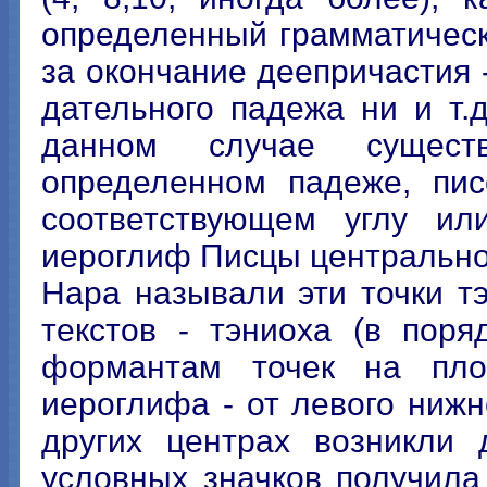
определенный грамматическ
за окончание деепричастия -
дательного падежа ни и т.д
данном случае сущест
определенном падеже, пис
соответствующем углу ил
иероглиф Писцы центральног
Нара называли эти точки т
текстов - тэниоха (в поря
формантам точек на плос
иероглифа - от левого нижне
других центрах возникли 
условных значков получила