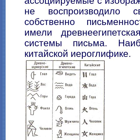
ассоциируемые с изобра
не воспроизводило с
собственно письменно
имели древнеегипетск
системы письма. Наиб
китайской иероглифике.