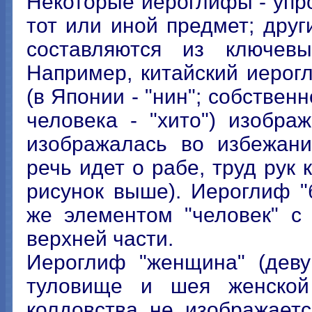
Некоторые иероглифы - уп
тот или иной предмет; друг
составляются из ключевы
Например, китайский иерог
(в Японии - "нин"; собствен
человека - "хито") изобра
изображалась во избежани
речь идет о рабе, труд рук 
рисунок выше). Иероглиф "
же элементом "человек" с 
верхней части.
Иероглиф "женщина" (девуш
туловище и шея женской
колдовства не изображает