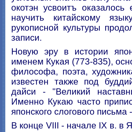
окотэн усвоитъ оказалось
научить китайскому язык
рукописной культуры прод
записи.
Новую эру в истории япон
именем Кукая (773-835), ос
философа, поэта, художник
известен также под будди
дайси - "Великий наставн
Именно Кукаю часто припи
японского слогового письма 
В конце VIII - начале IX в. 